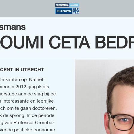
ysmans
OUMI CETA BED
OCENT IN UTRECHT
e kanten op. Na het 
eur in 2012 ging ik als 
erstage aan de slag bij de 
nteressante en leerrijke 
och om te gaan doctoreren. 
 de sprong. In de periode 
ng van Professor Crombez 
er de politieke economie 