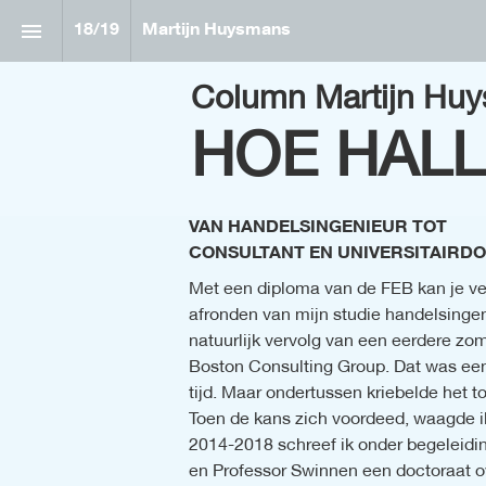
18
/
19
Martijn Huysmans
Column Martijn Hu
HOE HALL
VAN HANDELSINGENIEUR TOT

CONSULTANT EN UNIVERSITAIRD
Met een diploma van de FEB kan je vel
afronden van mijn studie handelsingeni
natuurlijk vervolg van een eerdere zom
Boston Consulting Group. Dat was een i
tijd. Maar ondertussen kriebelde het t
Toen de kans zich voordeed, waagde ik
2014-2018 schreef ik onder begeleidi
en Professor Swinnen een doctoraat ov