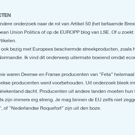
CTEN
ndere onderzoek naar de rol van Artikel 50 (het befaamde Brexit
ropean Union Politics of op de EUROPP blog van LSE. Of u zoekt 
ikelen.

er ook bezig met Europees beschermde streekproducten, zoals he
mandie. Ik vind dit onderwerp uitermate boeiend omdat economi
ie waren Deense en Franse producenten van “Feta” helemaal n
riekse producenten werd voorbehouden. Uit onderzoek bleek im
riekenland dacht. Producenten uit andere landen moeten hun k
els zijn immers erg streng. Je mag binnen de EU zelfs niet zegg
 of “Nederlandse Roquefort” zijn uit den boze.