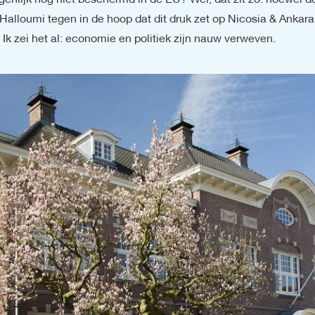
igenlijk nog niet beschermd in de EU? Wel, dat zit zo: hoewel d
Halloumi tegen in de hoop dat dit druk zet op Nicosia & Ankar
 Ik zei het al: economie en politiek zijn nauw verweven.