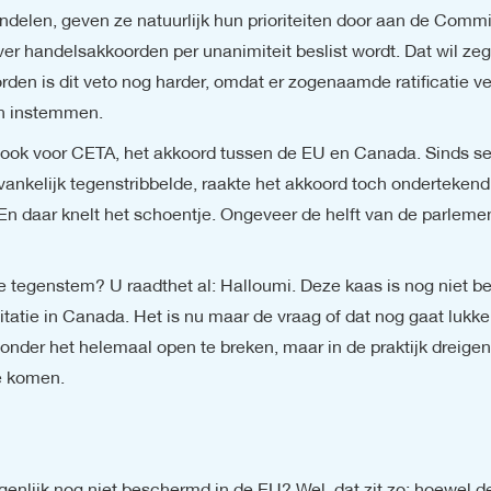
delen, geven ze natuurlijk hun prioriteiten door aan de Commi
r handelsakkoorden per unanimiteit beslist wordt. Dat wil zegg
en is dit veto nog harder, omdat er zogenaamde ratificatie ver
en instemmen.
s ook voor CETA, het akkoord tussen de EU en Canada. Sinds se
ankelijk tegenstribbelde, raakte het akkoord toch ondertekend.
.En daar knelt het schoentje. Ongeveer de helft van de parlemen
 tegenstem? U raadthet al: Halloumi. Deze kaas is nog niet be
atie in Canada. Het is nu maar de vraag of dat nog gaat lukken
nder het helemaal open te breken, maar in de praktijk dreigen
e komen.