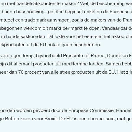
 nu met handelsakkoorden te maken? Wel, de bescherming van 
k buiten beschouwing –geldt in beginsel enkel op de Europese 
tueel een trademark aanvragen, zoals de makers van de Franse
 onbegonnen werk om dit markt per markt te doen. Vandaar dat 
 in handelsakkoorden. Dit lukte voor het eerste in het akkoord
ekproducten uit de EU ook te gaan beschermen.
erdragen terug, bijvoorbeeld Prosciutto di Parma, Comté en Fe
jn dit allemaal producten uit mediterrane landen. Samen hebben 
 meer dan 70 procent van alle streekproducten uit de EU. Het zi
oorden worden gevoerd door de Europese Commissie. Handel 
 Britten kozen voor Brexit. De EU is een douane-unie, met g